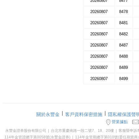
20260807
8477
20260807
8478
20260807
8481
20260807
8482
20260807
8487
20260807
8488
20260807
8489
20260807
8499
關於永豐金
客戶資料保密措施
隱私權保護聲
營業據點
永豐金證券股份有限公司 | 台北市重慶南路一段二號7、18、20樓 | 客服暨申訴專線：0800-0
114年金管證總字第0058號(永豐金證券) | 114年金管期總字第010號(委