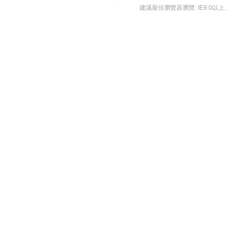
建議最佳瀏覽器瀏覽: IE9.0以上、Ch