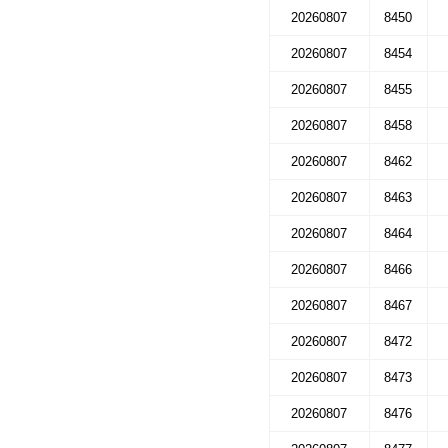
20260807
8450
20260807
8454
20260807
8455
20260807
8458
20260807
8462
20260807
8463
20260807
8464
20260807
8466
20260807
8467
20260807
8472
20260807
8473
20260807
8476