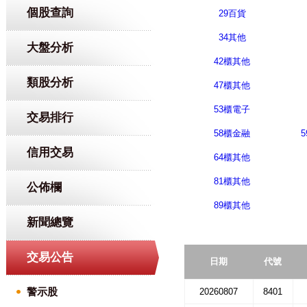
個股查詢
29百貨
34其他
大盤分析
42櫃其他
類股分析
47櫃其他
53櫃電子
交易排行
58櫃金融
信用交易
64櫃其他
81櫃其他
公佈欄
89櫃其他
新聞總覽
交易公告
日期
代號
警示股
20260807
8401