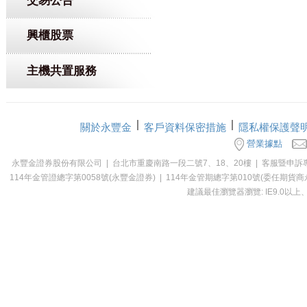
交易公告
興櫃股票
主機共置服務
關於永豐金
客戶資料保密措施
隱私權保護聲
營業據點
永豐金證券股份有限公司 | 台北市重慶南路一段二號7、18、20樓 | 客服暨申訴專線：0800-0
114年金管證總字第0058號(永豐金證券) | 114年金管期總字第010號(委
建議最佳瀏覽器瀏覽: IE9.0以上、Ch