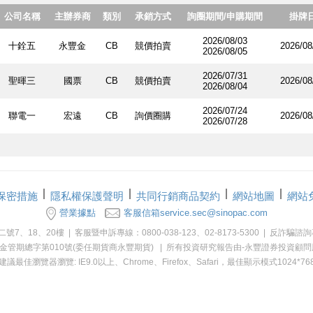
公司名稱
主辦券商
類別
承銷方式
詢圈期間/申購期間
掛牌
2026/08/03
十銓五
永豐金
CB
競價拍賣
2026/08
2026/08/05
2026/07/31
聖暉三
國票
CB
競價拍賣
2026/08
2026/08/04
2026/07/24
聯電一
宏遠
CB
詢價圈購
2026/08
2026/07/28
保密措施
隱私權保護聲明
共同行銷商品契約
網站地圖
網站
營業據點
客服信箱service.sec@sinopac.com
20樓 | 客服暨申訴專線：0800-038-123、02-8173-5300 | 反詐騙諮詢專線：02
114年金管期總字第010號(委任期貨商永豐期貨) | 所有投資研究報告由-永豐證券
建議最佳瀏覽器瀏覽: IE9.0以上、Chrome、Firefox、Safari，最佳顯示模式1024*76