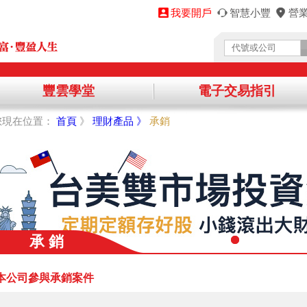
我要開戶
智慧小豐
營
豐雲學堂
電子交易指引
您將離開永豐金理財網，前往其他機構提供之資訊網頁，
您現在位置：
首頁
》
理財產品 》
承銷
繼續進入該網站，請點選「確認」，不同意請點選「取消」，謝謝！
取消
承 銷
本公司參與承銷案件