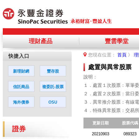
理財產品
豐雲學堂
提醒您，您將離開永豐金理財網，前
您現在位置：
首頁
》
理
您若同意繼續進入該網站，請點選「
處置與異常股票
說明：
１．處置１次股票：單筆委
２．處置２次股票：當日
３．異常推介股票：有線
４．特殊異常股票：交易
更新日期
股票代碼
證券
20210903
089323