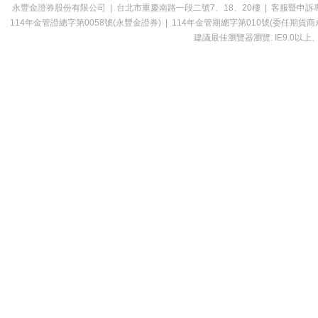
永豐金證券股份有限公司 | 台北市重慶南路一段二號7、18、20樓 | 客服暨申訴專線：0800-0
114年金管證總字第0058號(永豐金證券) | 114年金管期總字第010號(委
建議最佳瀏覽器瀏覽: IE9.0以上、Ch