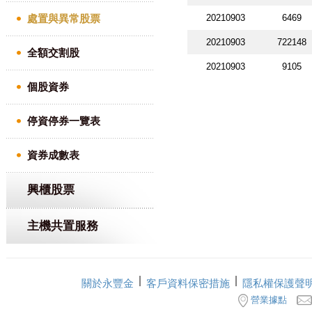
處置與異常股票
20210903
6469
20210903
722148
全額交割股
20210903
9105
個股資券
停資停券一覽表
資券成數表
興櫃股票
主機共置服務
關於永豐金
客戶資料保密措施
隱私權保護聲
營業據點