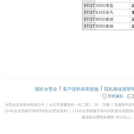
關於永豐金
客戶資料保密措施
隱私權保護聲
營業據點
永豐金證券股份有限公司 | 台北市重慶南路一段二號7、18、20樓 | 客服暨申訴專線：0800-0
114年金管證總字第0058號(永豐金證券) | 114年金管期總字第010號(委
建議最佳瀏覽器瀏覽: IE9.0以上、Ch