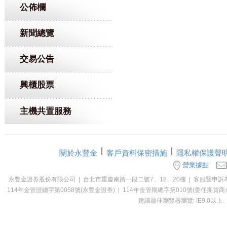
公佈欄
新聞總覽
交易公告
興櫃股票
主機共置服務
關於永豐金
客戶資料保密措施
隱私權保護聲
營業據點
永豐金證券股份有限公司 | 台北市重慶南路一段二號7、18、20樓 | 客服暨申訴專線：0800-0
114年金管證總字第0058號(永豐金證券) | 114年金管期總字第010號(委
建議最佳瀏覽器瀏覽: IE9.0以上、Ch