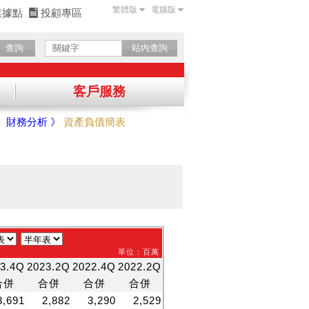
繁體版
電腦版
業據點
投顧專區
查詢
站內查詢
客戶服務
》
財務分析 》
資產負債簡表
確認