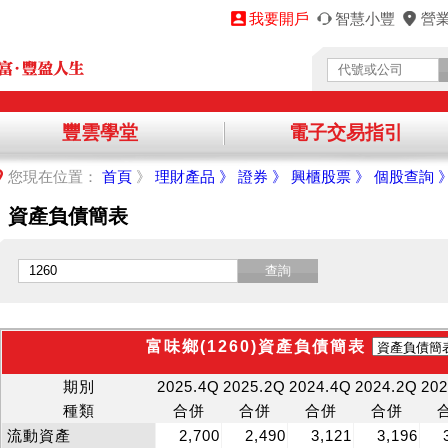
我要開戶
智慧小豐
營
豐雲學堂
電子交易指引
您將離開永豐金理財網，前往其他機構提供之資訊網頁，
您現在位置：
首頁
》
理財產品 》
證券 》
興櫃股票 》
個股查詢 
繼續進入該網站，請點選「確認」，不同意請點選「取消」，謝謝！
資產負債簡表
取消
查詢