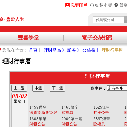
我要開戶
智慧小豐
營
豐雲學堂
電子交易指引
您將離開永豐金理財網，前往其他機構提供之資訊網頁，
您現在位置：
首頁
》
理財產品 》
證券 》
公佈欄 》
理財行事曆
繼續進入該網站，請點選「確認」，不同意請點選「取消」，謝謝！
理財行事曆
取消