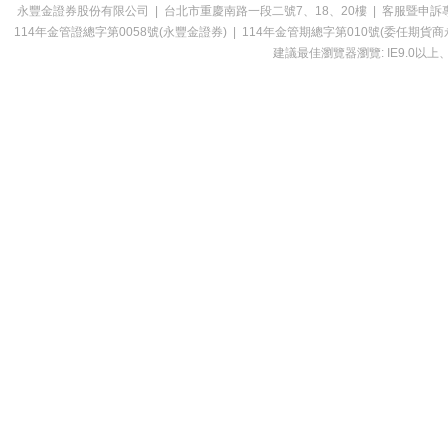
永豐金證券股份有限公司 | 台北市重慶南路一段二號7、18、20樓 | 客服暨申訴專線：0800-0
114年金管證總字第0058號(永豐金證券) | 114年金管期總字第010號(委
建議最佳瀏覽器瀏覽: IE9.0以上、Ch