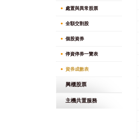
處置與異常股票
全額交割股
個股資券
停資停券一覽表
資券成數表
興櫃股票
主機共置服務