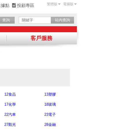
繁體版
電腦版
業據點
投顧專區
查詢
站內查詢
客戶服務
表
確認
12食品
13塑膠
17化學
18玻璃
22汽車
23電子
27觀光
28金融