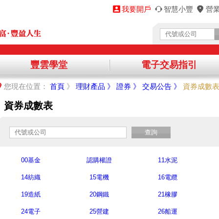
我要開戶
智慧小豐
營
豐雲學堂
電子交易指引
您將離開永豐金理財網，前往其他機構提供之資訊網頁，
您現在位置：
首頁
》
理財產品 》
證券 》
交易公告 》
資券成數
繼續進入該網站，請點選「確認」，不同意請點選「取消」，謝謝！
資券成數表
取消
查詢
00基金
認購權證
11水泥
14紡織
15電機
16電纜
19造紙
20鋼鐵
21橡膠
24電子
25營建
26船運