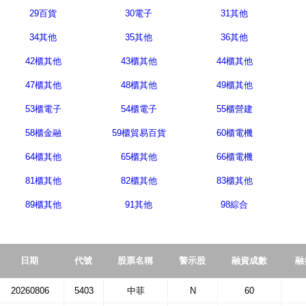
29百貨
30電子
31其他
34其他
35其他
36其他
42櫃其他
43櫃其他
44櫃其他
47櫃其他
48櫃其他
49櫃其他
53櫃電子
54櫃電子
55櫃營建
58櫃金融
59櫃貿易百貨
60櫃電機
64櫃其他
65櫃其他
66櫃電機
81櫃其他
82櫃其他
83櫃其他
89櫃其他
91其他
98綜合
日期
代號
股票名稱
警示股
融資成數
融
20260806
5403
中菲
N
60