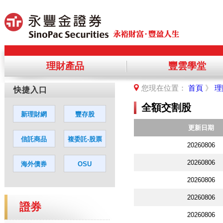
理財產品
豐雲學堂
提醒您，您將離開永豐金理財網，前
您現在位置：
首頁
》
理
您若同意繼續進入該網站，請點選「
全額交割股
更新日期
20260806
20260806
20260806
20260806
證券
20260806