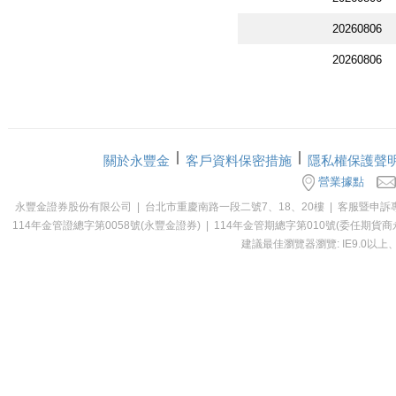
20260806
20260806
關於永豐金
客戶資料保密措施
隱私權保護聲
營業據點
永豐金證券股份有限公司 | 台北市重慶南路一段二號7、18、20樓 | 客服暨申訴專線：0800-0
114年金管證總字第0058號(永豐金證券) | 114年金管期總字第010號(委
建議最佳瀏覽器瀏覽: IE9.0以上、Ch