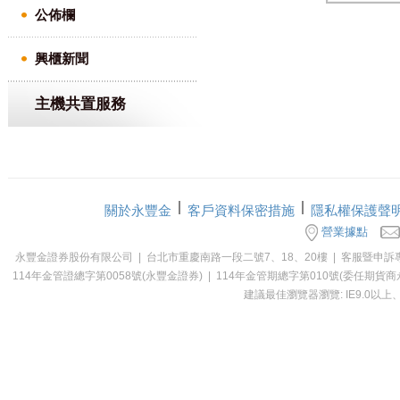
公佈欄
興櫃新聞
主機共置服務
關於永豐金
客戶資料保密措施
隱私權保護聲
營業據點
永豐金證券股份有限公司 | 台北市重慶南路一段二號7、18、20樓 | 客服暨申訴專線：0800-0
114年金管證總字第0058號(永豐金證券) | 114年金管期總字第010號(委
建議最佳瀏覽器瀏覽: IE9.0以上、Ch