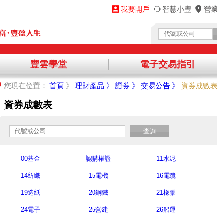
我要開戶
智慧小豐
營
豐雲學堂
電子交易指引
您將離開永豐金理財網，前往其他機構提供之資訊網頁，
您現在位置：
首頁
》
理財產品 》
證券 》
交易公告 》
資券成數
繼續進入該網站，請點選「確認」，不同意請點選「取消」，謝謝！
資券成數表
取消
查詢
00基金
認購權證
11水泥
14紡織
15電機
16電纜
19造紙
20鋼鐵
21橡膠
24電子
25營建
26船運