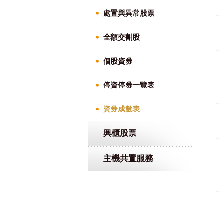
處置與異常股票
全額交割股
個股資券
停資停券一覽表
資券成數表
興櫃股票
主機共置服務