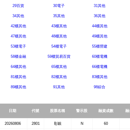
29百貨
30電子
31其他
34其他
35其他
36其他
42櫃其他
43櫃其他
44櫃其他
47櫃其他
48櫃其他
49櫃其他
53櫃電子
54櫃電子
55櫃營建
58櫃金融
59櫃貿易百貨
60櫃電機
64櫃其他
65櫃其他
66櫃電機
81櫃其他
82櫃其他
83櫃其他
89櫃其他
91其他
98綜合
日期
代號
股票名稱
警示股
融資成數
融
20260806
2801
彰銀
N
60