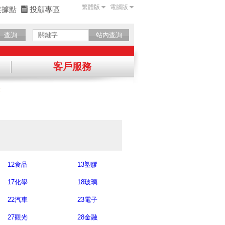
繁體版
電腦版
業據點
投顧專區
查詢
站內查詢
客戶服務
表
確認
12食品
13塑膠
17化學
18玻璃
22汽車
23電子
27觀光
28金融