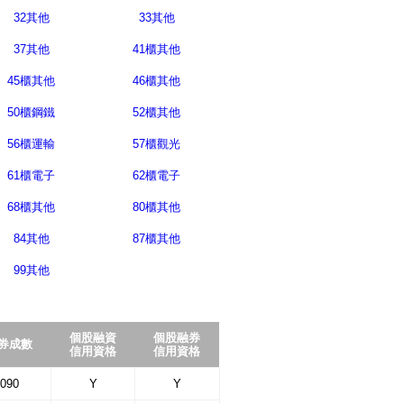
32其他
33其他
37其他
41櫃其他
45櫃其他
46櫃其他
50櫃鋼鐵
52櫃其他
56櫃運輸
57櫃觀光
61櫃電子
62櫃電子
68櫃其他
80櫃其他
84其他
87櫃其他
99其他
個股融資
個股融券
券成數
信用資格
信用資格
090
Y
Y