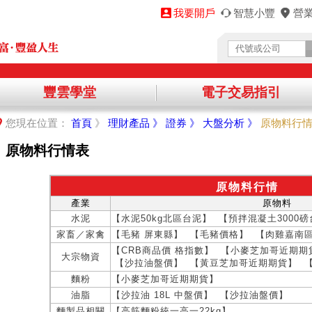
我要開戶
智慧小豐
營
豐雲學堂
電子交易指引
您將離開永豐金理財網，前往其他機構提供之資訊網頁，
您現在位置：
首頁
》
理財產品 》
證券 》
大盤分析 》
原物料行
繼續進入該網站，請點選「確認」，不同意請點選「取消」，謝謝！
原物料行情表
取消