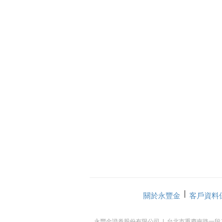
關於永豐金
客戶資料
永豐金證券股份有限公司 | 台北市重慶南路一段二號7、18、