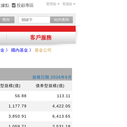
繁體版
電腦版
業據點
投顧專區
查詢
站內查詢
客戶服務
金 》
國內基金 》
基金公司
確認