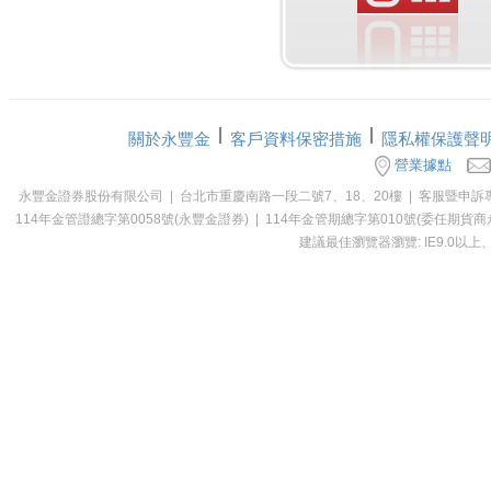
關於永豐金
客戶資料保密措施
隱私權保護聲
營業據點
永豐金證券股份有限公司 | 台北市重慶南路一段二號7、18、20樓 | 客服暨申訴專線：0800-0
114年金管證總字第0058號(永豐金證券) | 114年金管期總字第010號(委
建議最佳瀏覽器瀏覽: IE9.0以上、Ch