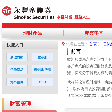
理財產品
豐雲學堂
提醒您，您將離開永豐金理財網，前
您現在位置：
首頁
》
理財
您若同意繼續進入該網站，請點選「
前言
歡迎您成為永豐金證券 ( 
客戶專業的投資理財諮詢
覽，俾充分了解雙方權利
就相關投資理財服務，惠請
) ，以作為日後投資理財
致電0800-038123 
財富管理