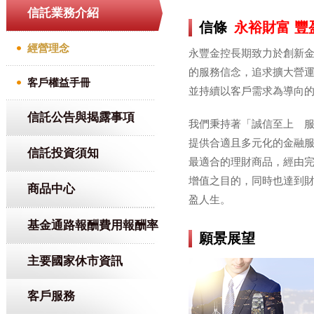
信託業務介紹
信條
永裕財富 豐
經營理念
永豐金控長期致力於創新
的服務信念，追求擴大營
客戶權益手冊
並持續以客戶需求為導向
信託公告與揭露事項
我們秉持著「誠信至上 
提供合適且多元化的金融
信託投資須知
最適合的理財商品，經由
增值之目的，同時也達到
商品中心
盈人生。
基金通路報酬費用報酬率
願景展望
主要國家休市資訊
客戶服務