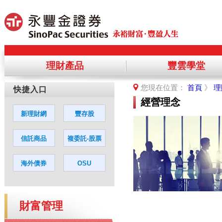
理財產品
豐雲學堂
提醒您，您將離開永豐金理財網，前
您現在位置：
首頁
》
理
您若同意繼續進入該網站，請點選「
經營理念
財富管理