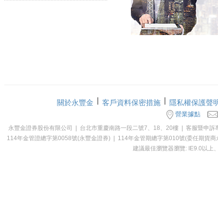
關於永豐金
客戶資料保密措施
隱私權保護聲
營業據點
永豐金證券股份有限公司 | 台北市重慶南路一段二號7、18、20樓 | 客服暨申訴專線：0800-0
114年金管證總字第0058號(永豐金證券) | 114年金管期總字第010號(委
建議最佳瀏覽器瀏覽: IE9.0以上、Ch