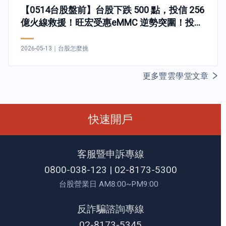
【0514台股盤前】台股下跌 500 點，投信 256
億火線救援！旺宏受惠eMMC 逆勢突圍！投本
比排行:譜瑞-KY、立隆電、辛耘
2026-05-13
｜
台股怎麼挑
更多豐雲學堂文章
快速開戶
客服暨申訴專線
0800-038-123
|
02-8173-5300
台股營業日 AM8:00~PM9:00
反詐騙諮詢專線
02-8173-5345