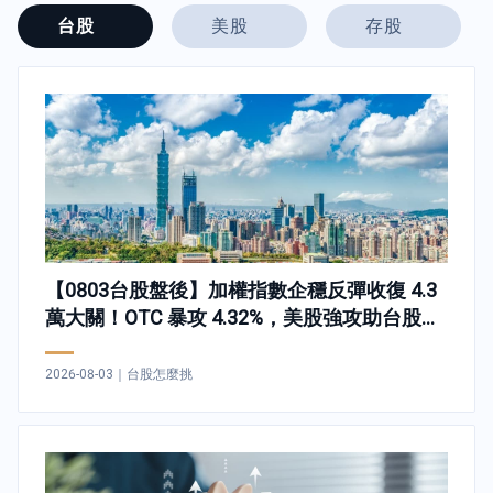
台股
美股
存股
【0803台股盤後】加權指數企穩反彈收復 4.3
萬大關！OTC 暴攻 4.32%，美股強攻助台股夜
盤開低走高小跌67點 ，內資與投信強勢加碼記
憶體，投本比排行:亞翔、喬山、台光電
2026-08-03
｜
台股怎麼挑