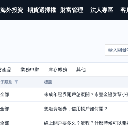
海外投資
期貨選擇權
財富管理
法人專區
客
財產品
業務申辦
庫存帳務
其他
子類別
標題
全部
未成年證券開戶怎麼開？永豐金證券幫小
全部
想融資融券，信用帳戶如何開？
全部
線上開戶要多久？流程？什麼時候可以開