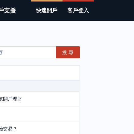
戶支援
快速開戶
客戶登入
搜 尋
孩開戶理財
始交易？