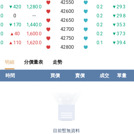
42550
.0
▼420
1,280.0
0.2
▼29.3
42600
.0
0
--
0.2
▼29.8
42650
.0
▼170
1,440.0
0.2
▼35.3
42700
.0
▲40
1,600.0
0.2
▼37.3
42750
.0
▲110
1,620.0
0.1
▼39.4
42800
.0
▲30
1,500.0
0.3
▼43.7
42850
.0
▼90
1,330.0
0.3
▼46.7
明細
分價量表
走勢
42900
.0
▲30
1,400.0
0.6
▼50.4
42950
時間
買價
賣價
成交
單量
.0
▼100
1,230.0
0.2
▼53.8
43000
.0
0
--
0.2
▼57.8
43050
.0
▼445
785.0
0.3
▼64.7
43100
.0
▼380
810.0
0.2
▼67.8
43150
.0
▼400
750.0
0.2
▼73.8
43200
0
▼100
1,000.0
0.2
▼80.8
43250
目前暫無資料
0
▼140
920.0
0.1
▼86.9