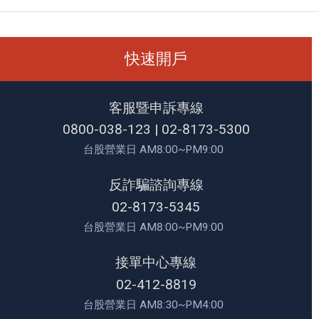
43300
0
▼460
550.0
0.2
▼93.8
43350
0
▼135
835.0
0.4
▼101.6
43400
快速開戶
0
▼140
790.0
0.3
▼107.7
43450
0
▼150
735.0
0.2
▼116.8
43500
0
▼165
685.0
0.1
▼128.9
客服暨申訴專線
43550
0
▼170
635.0
0.2
▼136.8
0800-038-123
|
02-8173-5300
43600
0
▼170
585.0
0.1
▼146.9
台股營業日 AM8:00~PM9:00
43650
0
▼190
540.0
0.2
▼158.8
43700
反詐騙諮詢專線
0
▼209
486.0
0.2
▼176.8
43750
02-8173-5345
0
▼210
435.0
0.3
▼187.7
43800
台股營業日 AM8:00~PM9:00
0
▼239
386.0
0.1
▼198.9
43850
0
▼253
337.0
0.3
▼213.7
接單中心專線
43900
0
▼253
287.0
0.2
▼234.8
02-412-8819
43950
0
▼294
236.0
0.1
▼249.9
台股營業日 AM8:30~PM4:00
44000
0
▼302
186.0
0.1
▼255.9