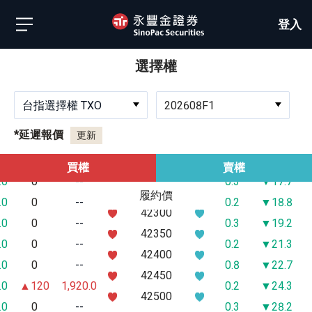
41800
.0
0
--
0.1
▼9.8
登入
41850
.0
0
--
0.2
▼10.3
41900
.0
0
--
0.2
▼10.8
選擇權
41950
.0
0
--
0.2
▼11.8
42000
.0
0
--
0.3
▼12.7
台指選擇權 TXO
202608F1
42050
.0
0
--
0.2
▼12.8
42100
*延遲報價
更新
.0
0
--
0.2
▼13.3
42150
.0
0
--
0.3
▼15.2
買權
賣權
42200
.0
0
--
0.3
▼17.7
42250
履約價
.0
0
--
0.2
▼18.8
42300
.0
0
--
0.3
▼19.2
42350
.0
0
--
0.2
▼21.3
42400
.0
0
--
0.8
▼22.7
42450
.0
▲120
1,920.0
0.2
▼24.3
42500
.0
0
--
0.3
▼28.2