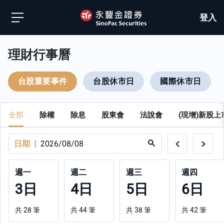
登入
理財行事曆
台股重要事件
台股休市日
國際休市日
全部
除權
除息
股東會
法說會
(現增)新股上
日期 |
2026/08/08
週一
週二
週三
週四
3
日
4
日
5
日
6
日
共
28
筆
共
44
筆
共
38
筆
共
42
筆