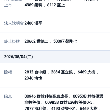
上市
4989 榮科 、
8112 至上
法人說明會
2488 漢平
終止掛牌
20662 世德二 、
50097 榮剛七
2026/08/04 (二)
除權
2812 台中銀 、
2834 臺企銀 、
6469 大樹 、
2348 海悅
除息
00946 群益科技高息成長 、
00953B 群益優選
非投等債 、
00985B 群益ESG投等債0-5 、
7877 海利普 、
4190 佐登-KY 、
6469 大樹 、