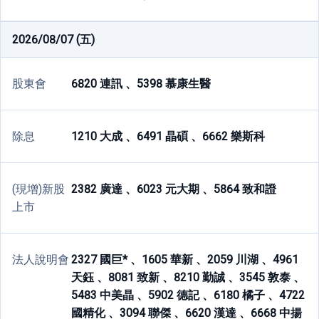
2026/08/07 (五)
股東會
6820 連訊 、
5398 慕康生醫
除息
1210 大成 、
6491 晶碩 、
6662 樂斯科
(現增)新股
2382 廣達 、
6023 元大期 、
5864 致和證
上市
法人說明會
2327 國巨* 、
1605 華新 、
2059 川湖 、
4961
天鈺 、
8081 致新 、
8210 勤誠 、
3545 敦泰 、
5483 中美晶 、
5902 德記 、
6180 橘子 、
4722
國精化 、
3094 聯傑 、
6620 漢達 、
6668 中揚