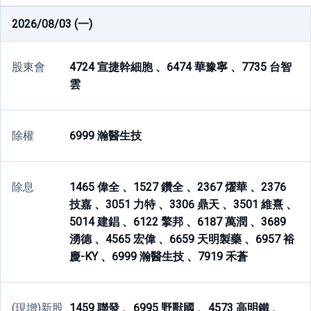
2026/08/03 (一)
股東會
4724 宣捷幹細胞 、
6474 華豫寧 、
7735 台智
雲
除權
6999 瀚醫生技
除息
1465 偉全 、
1527 鑽全 、
2367 燿華 、
2376
技嘉 、
3051 力特 、
3306 鼎天 、
3501 維熹 、
5014 建錩 、
6122 擎邦 、
6187 萬潤 、
3689
湧德 、
4565 宏偉 、
6659 天明製藥 、
6957 裕
慶-KY 、
6999 瀚醫生技 、
7919 禾蒼
(現增)新股
1459 聯發 、
6995 野獸國 、
4573 高明鐵 、