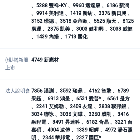
、
5288 豐祥-KY 、
9960 邁達康 、
6186 新潤
、
9914 美利達 、
1419 新紡 、
3376 新日興 、
3152 璟德 、
3516 亞帝歐 、
5525 順天 、
6125
廣運 、
2375 凱美 、
3003 健和興 、
3033 威健
、
1439 雋揚 、
1713 國化
(現增)新股
4749 新應材
上市
法人說明會
7856 漢測 、
3592 瑞鼎 、
4162 智擎 、
6789
采鈺 、
6913 鴻呈 、
6531 愛普* 、
6561 是方
、
2241 艾姆勒 、
2409 友達 、
2838 聯邦銀 、
3034 聯詠 、
3036 文曄 、
3260 威剛 、
3416
融程電 、
3491 昇達科 、
6182 合晶 、
3221 台
嘉碩 、
4904 遠傳 、
1339 昭輝 、
4972 湯石照
明 、
2344 華邦電 、
2327 國巨*