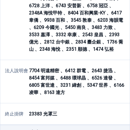
6728 上洋 、
6743 安普新 、
6758 冠亞 、
2348A 海悅甲特 、
8404 百和興業-KY 、
6417
韋僑 、
9938 百和 、
3545 敦泰 、
6203 海韻電
、
6209 今國光 、
5450 南良 、
3483 力致 、
3533 嘉澤 、
3332 幸康 、
2543 皇昌 、
2393
億光 、
2812 台中銀 、
2834 臺企銀 、
1736 喬
山 、
2348 海悅 、
2351 順德 、
1474 弘裕
法人說明會
7704 明遠精密 、
6412 群電 、
2643 捷迅 、
8454 富邦媒 、
6488 環球晶 、
6526 達發 、
6805 富世達 、
3231 緯創 、
5347 世界 、
6166
凌華 、
8163 達方
終止掛牌
23383 光罩三