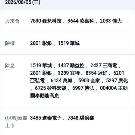
2026/08/05 (三)
股東會
7530 鋒魁科技 、
3644 凌嘉科 、
2033 佳大
除權
2801 彰銀 、
1519 華城
除息
1519 華城 、
1437 勤益控 、
2427 三商電 、
2801 彰銀 、
3289 宜特 、
8354 冠好 、
6201
亞弘電 、
6134 萬旭 、
5903 全家 、
5297 廣化
、
6725 矽科宏晟 、
6997 博弘 、
00400A 主動
國泰動能高息
(現增)新股
3465 進泰電子 、
7848 騏億鑫
上市