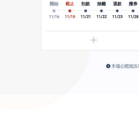
籤
退款
撥券
開始
截止
扣款
抽籤
退款
撥券
 × (動用天數 /
試算說明：動用金額 × 最低利率 × (動用天數 /
率依銀行公告為準。
365 天)，最低利率依銀行公告為準。
3
12/26
12/29
11/16
11/18
11/21
11/22
11/23
11/28
市場公開資訊