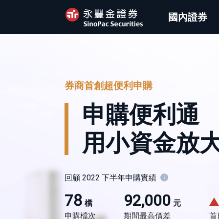
國內證券
券商首創超便利申購
申購便利通
用小資金放
回顧 2022 下半年申購實績
78
92,000
檔
元
申購檔次
期間最高價差
首