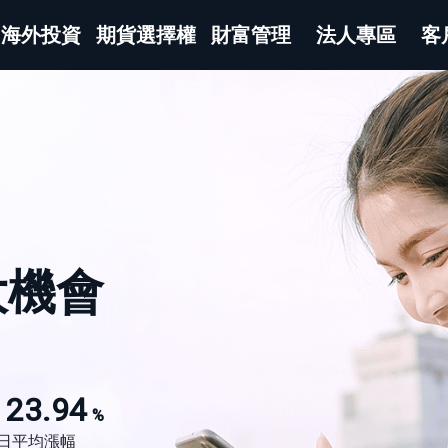
海外投資
期貨選擇權
財富管理
法人專區
客
大機會
23.94
%
日平均漲幅