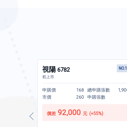
最低只須
視陽
NO.6
NO.1
6782
151
初上市
元
申購張數
680
申購價
168
總申購張數
1,90
！
買個中籤夢！
購張數
1
市價
260
申購張數
申購處理費
元
20
申購處理費
92,000
21%)
價差
元
(+55%)
申購便利通手續費
元
50
申購便利通手續費
籤退款日還款利息
元
81
未中籤退款日還款利息