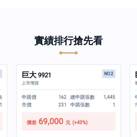
實績排行搶先看
最低只須
巨大
NO.2
9921
148
上市增資
元
6
申購價
162
總申購張數
1,445
買個中籤夢！
1
市價
231
申購張數
1
元
20
申購處理費
69,000
價差
元
(+43%)
元
50
申購便利通手續費
元
78
未中籤退款日還款利息