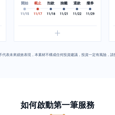
開始
截止
扣款
抽籤
退款
撥券
試算說明：動用金額 × 最低利率 × (動用天數 /
365 天)，最低利率依銀行公告為準。
11/15
11/17
11/18
11/21
11/22
11/29
不代表未來績效表現，本素材不構成任何投資建議，投資一定有風險，請
如何啟動第一筆服務