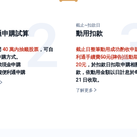
截止~扣款日
通申購試算
動用扣款
間
40 萬內抽籤股票
，可自
截止日整筆動用成功酌收申
申購方式。
利通手續費
50元(牌告)
活動
款現金申購
20元
，於扣款日扣取申購相
資便利通申購
款，依動用金額以日計息於
21 日收取。
了解更多