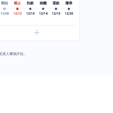
開始
截止
扣款
抽籤
退款
撥券
開始
截止
試算說明：動用金額 × 最低利率 × (動用天數 /
試算說明：動用金額
365 天)，最低利率依銀行公告為準。
365 
12/08
12/12
12/13
12/14
12/15
12/20
08/30
09/01
投資人審慎評估。