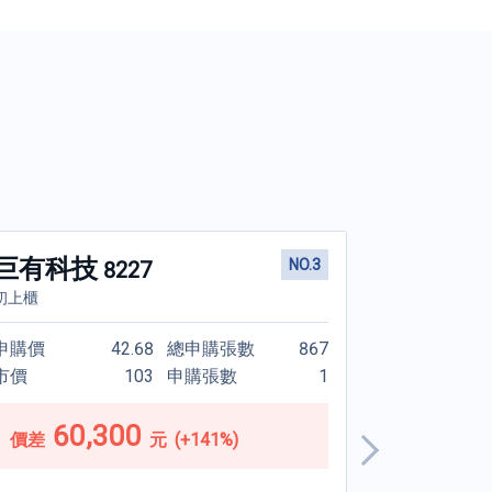
最低只須
巨有科技
材料-KY
NO.3
8227
47
82
初上櫃
第一上市公司現金
元
申購價
42.68
總申購張數
867
申購價
買個中籤夢！
市價
103
申購張數
1
市價
元
20
申購處理費
元
20
60,300
43,0
價差
元
(+141%)
價差
元
50
申購便利通手續費
元
50
元
12
未中籤退款日還款利息
元
48