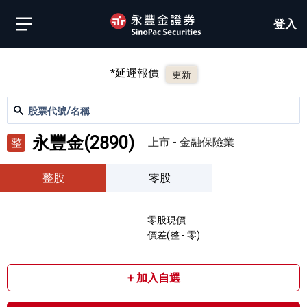
登入
*延遲報價
更新
股票代號/名稱
永豐金
(
2890
)
上市
-
金融保險業
整
整股
零股
零股現價
價差(整 - 零)
+ 加入自選