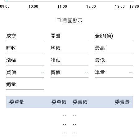
09:00
L
10:00
11:00
12:00
13:00
13:3
疊圖顯示
成交
開盤
金額(億)
昨收
均價
最高
漲幅
漲跌
最低
買價
--
賣價
--
單量
--
總量
委買量
委買價
委賣價
委賣量
--
--
--
--
--
--