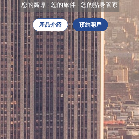
您的嚮導
您的旅伴
您的貼身管家
．
．
產品介紹
預約開戶