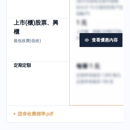
(當月先收取全額手續費，
於次月 15 日退回至客戶交
割帳戶)
上市(櫃)股票、興
1 元
櫃
上市櫃、興櫃 (外幣ETF除
外)
查看優惠內容
最低收費(低收)
定期定額
每筆 1 元
定期單筆最高 1,000 萬元、
定股單筆最高 100 張
證券收費標準.pdf