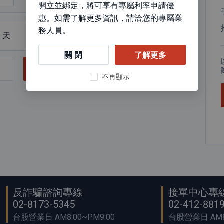
開立並綁定，將可享有專屬利率申請優
惠。如需了解更多資訊，請洽您的專屬業
務人員。
天
關 閉
了解更多
立即試算
不再顯示
反詐騙諮詢專線
接單中心專
02-8173-5345
02-412-881
台股營業日 AM8:00~PM9:00
台股營業日 AM8: