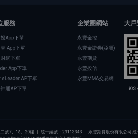
位服務
企業團網站
大戶
投App下單
永豐金控
豐 App下單
永豐金證券(亞洲)
理財網下單
永豐期貨
ader App下單
永豐投信
 eLeader AP下單
永豐MMA交易網
神通AP下單
iOS 
號7、18、20樓
統一編號：23113343
永豐期貨股份有限公司 統一