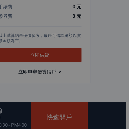
手續費
0
元
撥券費
3
元
以上試算結果僅供參考，最終可借款總額以實
際金額為主。
立即借貸
立即申辦借貸帳戶
>
線
快速開戶
9
30~PM4:00