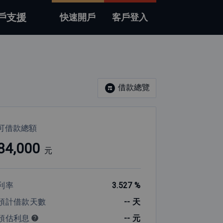
戶支援
快速開戶
客戶登入
借款總覽
可借款總額
84,000
元
利率
3.527
%
預計借款天數
--
天
預估利息
--
元