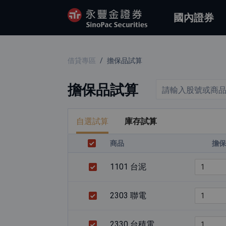
國內證券
借貸專區
/
擔保品試算
擔保品試算
請輸入股號或商
自選試算
庫存試算
商品
擔
1101 台泥
2303 聯電
2330 台積電