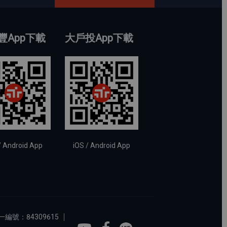
豐App下載
大戶投App下載
/ Android App
iOS / Android App
編號：84309615
Youtube
Facebook
Line