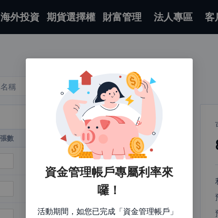
海外投資
期貨選擇權
財富管理
法人專區
客
新增擔保品
品名稱
試算說明
保張數
利率
可借款金額
可貸款成數
移除
4%
14,610
6成
資金管理帳戶專屬利率來
囉！
4%
69,600
6成
活動期間，如您已完成「資金管理帳戶」
3.5%
0
0成