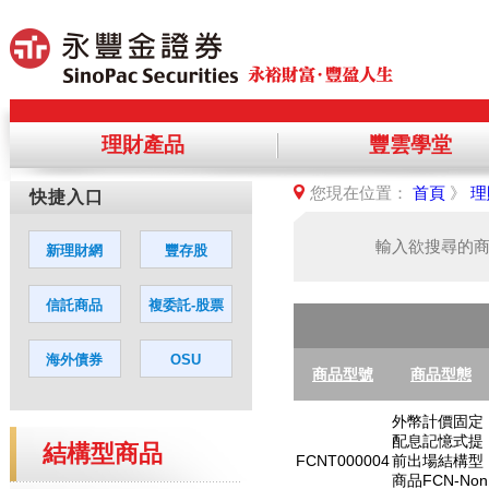
理財產品
豐雲學堂
提醒您，您將離開永豐金理財網，前
您現在位置：
首頁
》
理
您若同意繼續進入該網站，請點選「
輸入欲搜尋的
商品型號
商品型態
外幣計價固定
配息記憶式提
結構型商品
FCNT000004
前出場結構型
商品FCN-Non