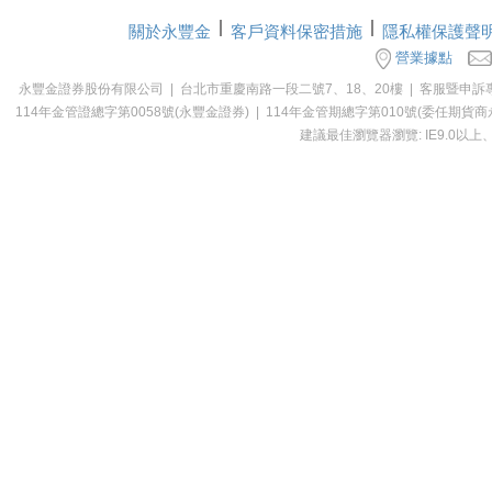
關於永豐金
客戶資料保密措施
隱私權保護聲
營業據點
永豐金證券股份有限公司 | 台北市重慶南路一段二號7、18、20樓 | 客服暨申訴專線：0800-0
114年金管證總字第0058號(永豐金證券) | 114年金管期總字第010號(委
建議最佳瀏覽器瀏覽: IE9.0以上、Ch