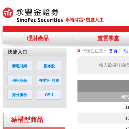
理財產品
豐雲學堂
提醒您，您將離開永豐金理財網，前
您現在位置：
首頁
》
理
您若同意繼續進入該網站，請點選「
輸入欲搜尋的
標
1
1
結構型商品