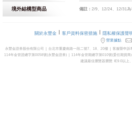
境外結構型商品
備註：
2/9、12/24、12/3
關於永豐金
客戶資料保密措施
隱私權保護聲
營業據點
永豐金證券股份有限公司 | 台北市重慶南路一段二號7、18、20樓 | 客服暨申訴專線：0800-0
114年金管證總字第0058號(永豐金證券) | 114年金管期總字第010號(委
建議最佳瀏覽器瀏覽: IE9.0以上、Ch