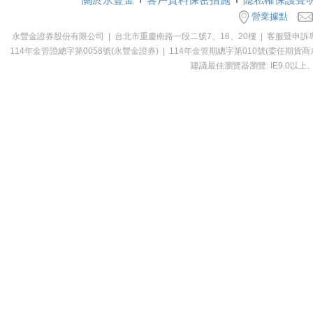
營業據點
永豐金證券股份有限公司 | 台北市重慶南路一段二號7、18、20樓 | 客服暨申訴專線：0800-0
114年金管證總字第0058號(永豐金證券) | 114年金管期總字第010號(委
建議最佳瀏覽器瀏覽: IE9.0以上、Ch