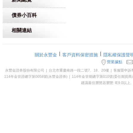
債券小百科
相關連結
關於永豐金
客戶資料保密措施
隱私權保護聲
營業據點
永豐金證券股份有限公司 | 台北市重慶南路一段二號7、18、20樓 | 客服暨申訴專線：0800-0
114年金管證總字第0058號(永豐金證券) | 114年金管期總字第010號(委
建議最佳瀏覽器瀏覽: IE9.0以上、Ch