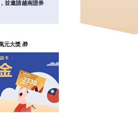
，並邀請越南證券
萬元大獎 🎁