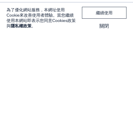
為了優化網站服務，本網址使用
繼續使用
Cookie來改善使用者體驗。當您繼續
使用本網站即表示您同意Cookies政策
與
隱私權政策
。
關閉
獨家內容
投資工具
Features
大戶投 APP
獨家特輯
大戶豐 APP
Programs
永豐金理財網
精彩節目
豐存股
Discover
交易平台總覽
內容探索
Lesson
關注我們
知識講堂