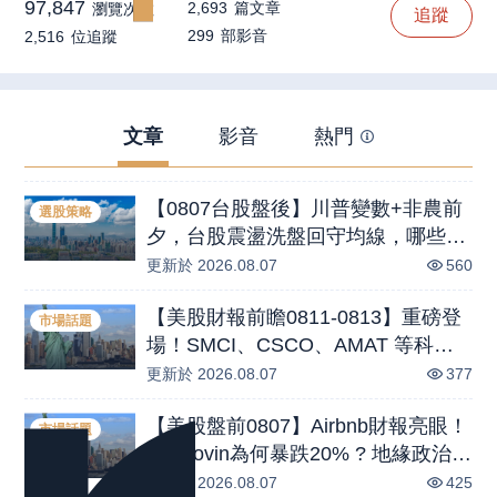
97,847
2,693
篇文章
瀏覽次數
追蹤
299
部影音
2,516
位追蹤
文章
影音
熱門
【0807台股盤後】川普變數+非農前
選股策略
夕，台股震盪洗盤回守均線，哪些族
群表現強勢？營收創高模範生:上銀、
更新於
2026.08.07
560
鼎元、聯茂
【美股財報前瞻0811-0813】重磅登
市場話題
場！SMCI、CSCO、AMAT 等科技
與醫療巨頭，最新解析與展望
更新於
2026.08.07
377
【美股盤前0807】Airbnb財報亮眼！
市場話題
AppLovin為何暴跌20% ? 地緣政治與
升息陰影籠罩美股 ?
更新於
2026.08.07
425