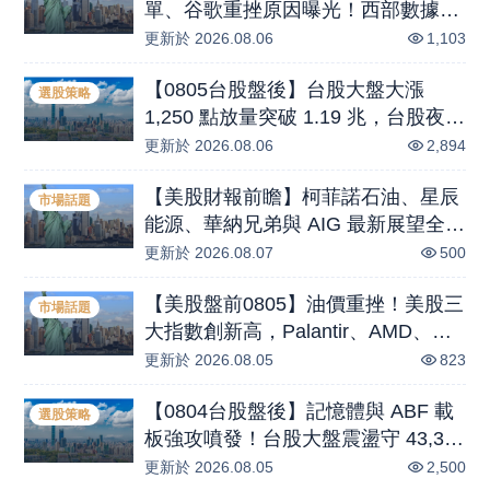
單、谷歌重挫原因曝光！西部數據獲
利狂飆，未來展望讓市場失望？ 黃金
更新於
2026.08.06
1,103
衝破50日線，市場資金如何轉向?
【0805台股盤後】台股大盤大漲
選股策略
1,250 點放量突破 1.19 兆，台股夜盤
拉回259點；外資買超 903 億創近期
更新於
2026.08.06
2,894
新高，光通訊聯亞、全新帶頭衝，外
【美股財報前瞻】柯菲諾石油、星辰
本比排行策略鎖定【鈺創、宏致、中
市場話題
能源、華納兄弟與 AIG 最新展望全解
光電】
析
更新於
2026.08.07
500
【美股盤前0805】油價重挫！美股三
市場話題
大指數創新高，Palantir、AMD、英
特爾關鍵動向一次看
更新於
2026.08.05
823
【0804台股盤後】記憶體與 ABF 載
選股策略
板強攻噴發！台股大盤震盪守 43,300
點，台股夜盤漲1195點；櫃買勁揚
更新於
2026.08.05
2,500