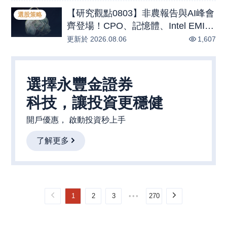
3.35% 重回多頭軌道，營收創高策略
【研究觀點0803】非農報告與AI峰會
鎖定【南亞科、晶豪科、倉和、南
選股策略
齊登場！CPO、記憶體、Intel EMIB
電】
先進封裝與Q2績優股全剖析
更新於
2026.08.06
1,607
選擇永豐金證券

科技，讓投資更穩健
開戶優惠， 啟動投資秒上手
了解更多
1
2
3
•••
270