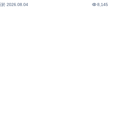
(0804)
-0.44
%
-2.18
%
新於
2026.08.04
8,145