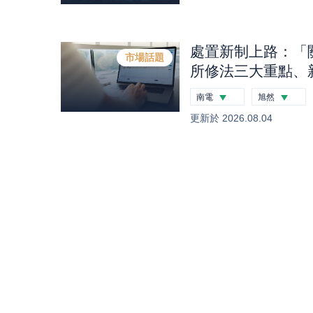
處置新制上路：「
市場話題
所修法三大重點、
處置股一次看｜股
南電
旭然
-2.26
%
-0.12
%
更新於
2026.08.04