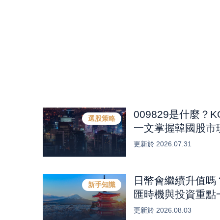
009829是什麼？
選股策略
一文掌握韓國股市
體HBM產業商機？
更新於
2026.07.31
日幣會繼續升值嗎
新手知識
匯時機與投資重點
更新於
2026.08.03