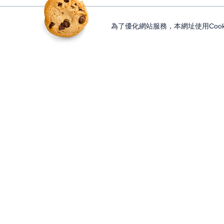
為了優化網站服務，本網址使用Cook
獨家內容
投資工具
Features
Lesson
大戶投 APP
獨家特輯
知識講堂
大戶豐 APP
Programs
Paid Content
永豐金理財網
精彩節目
加值內容
豐存股
Discover
Gifts
交易平台總覽
內容探索
股東會紀念品