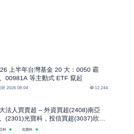
026 上半年台灣基金 20 大：0050 霸
、00981A 等主動式 ETF 竄起
新於
2026.08.04
12,244
大法人買賣超 – 外資買超(2408)南亞
、(2301)光寶科，投信買超(3037)欣
、(2454)聯發科，法人合計買超1.1億
亞科
光寶科