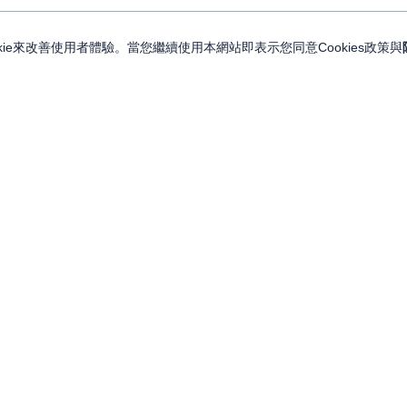
ie來改善使用者體驗。當您繼續使用本網站即表示您同意Cookies政策與
關注我們
關於永豐金證券
投資人訊息
永豐集團網站
金融友善服務專區
永豐金控
LINE
服務據點
永豐金證券（亞洲）
Facebook
人力招募
永豐期貨
YouTube
永豐投信
永豐 MMA 交易網