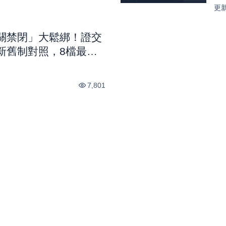
元 
更
關禁閉」大鬆綁！證交
新舊制對照，8檔最新
市話題
7,801