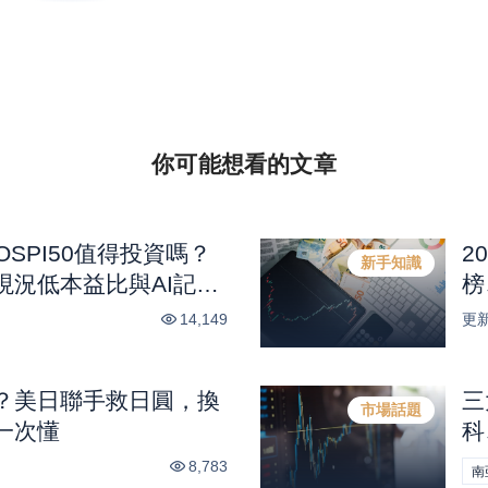
你可能想看的
文章
KOSPI50值得投資嗎？
2
新手知識
現況低本益比與AI記憶
榜
14,149
更
？美日聯手救日圓，換
三
市場話題
一次懂
科
興
8,783
南