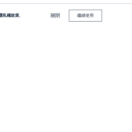
關閉
隱私權政策
。
繼續使用
下載大戶投 APP
下載大戶豐 APP