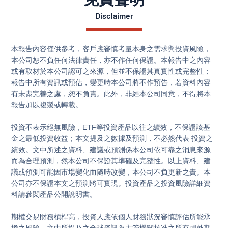
Disclaimer
本報告內容僅供參考，客戶應審慎考量本身之需求與投資風險，
本公司恕不負任何法律責任，亦不作任何保證。本報告中之內容
或有取材於本公司認可之來源，但並不保證其真實性或完整性；
報告中所有資訊或預估，變更時本公司將不作預告，若資料內容
有未盡完善之處，恕不負責。此外，非經本公司同意，不得將本
報告加以複製或轉載。

投資不表示絕無風險，ETF等投資產品以往之績效，不保證該基
金之最低投資收益；本文提及之數據及預測，不必然代表 投資之
績效。文中所述之資料、建議或預測係本公司依可靠之消息來源
而為合理預測，然本公司不保證其準確及完整性。以上資料、建
議或預測可能因市場變化而隨時改變，本公司不負更新之責。本
公司亦不保證本文之預測將可實現。投資產品之投資風險詳細資
料請參閱產品公開說明書。

期權交易財務槓桿高，投資人應依個人財務狀況審慎評估所能承
擔之風險。文中所提及之全球資訊為主管機關核准之所有國外期