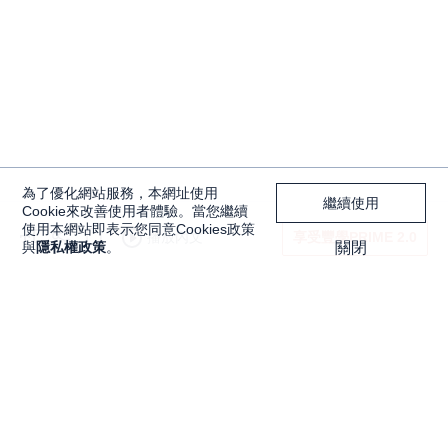
為了優化網站服務，本網址使用
繼續使用
Cookie來改善使用者體驗。當您繼續
使用本網站即表示您同意Cookies政策
播放內文
享受豐學PRIME 2.0
與
隱私權政策
。
關閉
2023年重要事件展望與影響
獨家內容
投資工具
Features
大戶投 APP
獨家特輯
大戶豐 APP
Programs
永豐金理財網