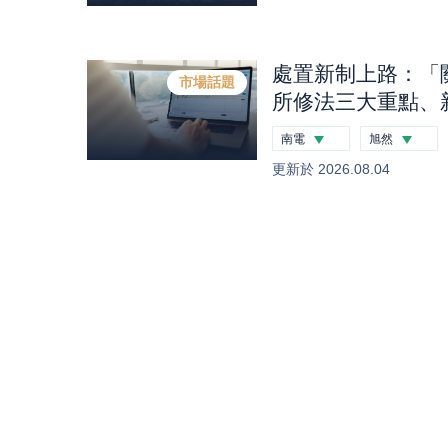
處置新制上路：「
市場話題
所修法三大重點、
處置股一次看｜股
南電
旭然
-2.26
%
-0.12
%
更新於
2026.08.04