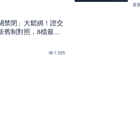
元 
更
關禁閉」大鬆綁！證交
新舊制對照，8檔最新
市話題
7,585