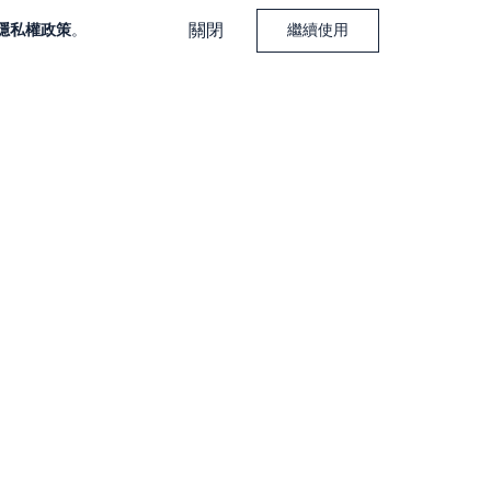
關閉
隱私權政策
。
繼續使用
下載大戶投 APP
下載大戶豐 APP