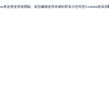
ie來改善使用者體驗。當您繼續使用本網站即表示您同意Cookies政策與
關注我們
關於永豐金證券
投資人訊息
永豐集團網站
金融友善服務專區
永豐金控
LINE
服務據點
永豐金證券（亞洲）
Facebook
人力招募
永豐期貨
YouTube
永豐投信
永豐 MMA 交易網