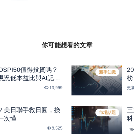
你可能想看的
文章
KOSPI50值得投資嗎？
2
新手知識
現況低本益比與AI記憶
榜
13,999
更
？美日聯手救日圓，換
三
市場話題
一次懂
科
興
8,525
南