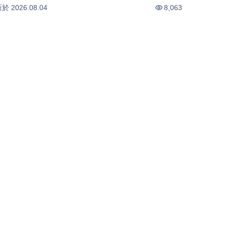
(0804)
-0.44
%
-2.18
%
新於
2026.08.04
8,063