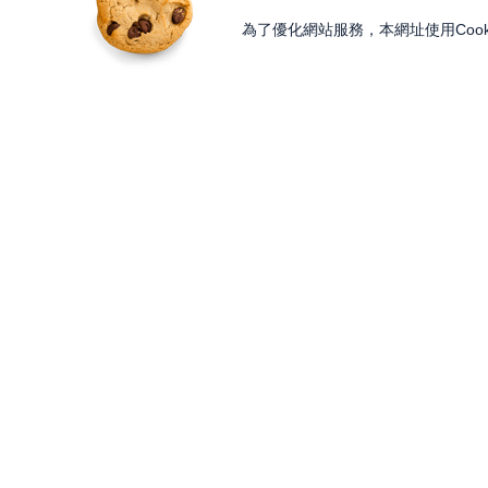
為了優化網站服務，本網址使用Cook
獨家內容
投資工具
Features
Lesson
大戶投 APP
獨家特輯
知識講堂
大戶豐 APP
Programs
Paid Content
永豐金理財網
精彩節目
加值內容
豐存股
Discover
Gifts
交易平台總覽
內容探索
股東會紀念品