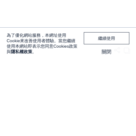
為了優化網站服務，本網址使用
繼續使用
Cookie來改善使用者體驗。當您繼續
使用本網站即表示您同意Cookies政策
收藏
與
隱私權政策
。
關閉
獨家內容
投資工具
Features
大戶投 APP
獨家特輯
大戶豐 APP
Programs
永豐金理財網
精彩節目
豐存股
Discover
交易平台總覽