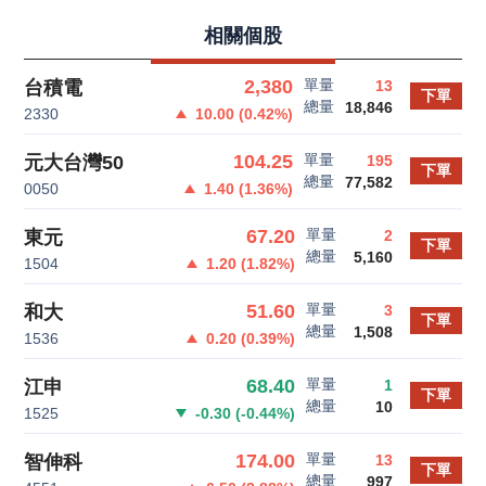
相關個股
單量
2,380
台積電
13
下單
總量
18,846
2330
10.00
(
0.42
%)
單量
104.25
元大台灣50
195
下單
總量
77,582
0050
1.40
(
1.36
%)
單量
67.20
東元
2
下單
總量
5,160
1504
1.20
(
1.82
%)
單量
51.60
和大
3
下單
總量
1,508
1536
0.20
(
0.39
%)
單量
68.40
江申
1
下單
總量
10
1525
-0.30
(
-0.44
%)
單量
174.00
智伸科
13
下單
總量
997