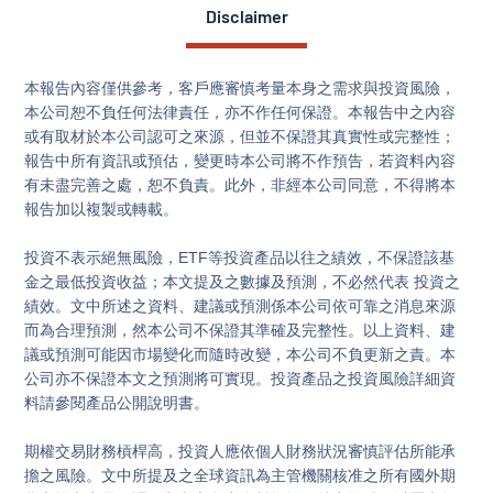
Disclaimer
本報告內容僅供參考，客戶應審慎考量本身之需求與投資風險，
本公司恕不負任何法律責任，亦不作任何保證。本報告中之內容
或有取材於本公司認可之來源，但並不保證其真實性或完整性；
報告中所有資訊或預估，變更時本公司將不作預告，若資料內容
有未盡完善之處，恕不負責。此外，非經本公司同意，不得將本
報告加以複製或轉載。

投資不表示絕無風險，ETF等投資產品以往之績效，不保證該基
金之最低投資收益；本文提及之數據及預測，不必然代表 投資之
績效。文中所述之資料、建議或預測係本公司依可靠之消息來源
而為合理預測，然本公司不保證其準確及完整性。以上資料、建
議或預測可能因市場變化而隨時改變，本公司不負更新之責。本
公司亦不保證本文之預測將可實現。投資產品之投資風險詳細資
料請參閱產品公開說明書。

期權交易財務槓桿高，投資人應依個人財務狀況審慎評估所能承
擔之風險。文中所提及之全球資訊為主管機關核准之所有國外期