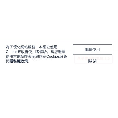
為了優化網站服務，本網址使用
繼續使用
Cookie來改善使用者體驗。當您繼續
使用本網站即表示您同意Cookies政策
播放內文
享受豐學PRIME 2.0
與
隱私權政策
。
關閉
電動車馬達是什麼？體積小、效率高是永磁
馬達被採用的關鍵，概念股一次看
獨家內容
投資工具
Features
大戶投 APP
獨家特輯
大戶豐 APP
Programs
永豐金理財網