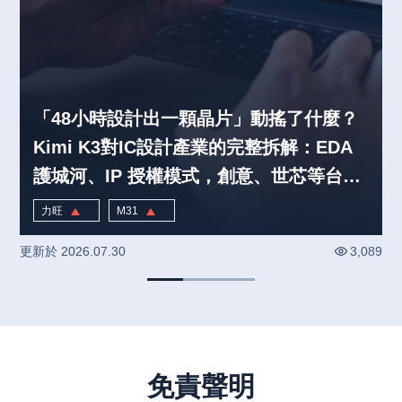
「48小時設計出一顆晶片」動搖了什麼？
Kimi K3對IC設計產業的完整拆解：EDA
護城河、IP 授權模式，創意、世芯等台股
設計服務的重新定價｜產業熱話
力旺
M31
4.04
%
0.92
%
更新於
2026.07.30
3,089
免責聲明