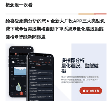
概念股一次看
給喜愛產業分析的您►全新大戶投APP三大亮點免
費下載❶台美股期權自動下單系統❷量化選股動態
健檢❸智能新聞篩選