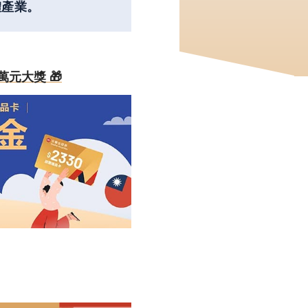
體產業。
萬元大獎 🎁