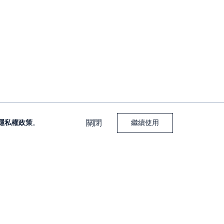
關閉
隱私權政策
。
繼續使用
下載大戶投 APP
下載大戶豐 APP