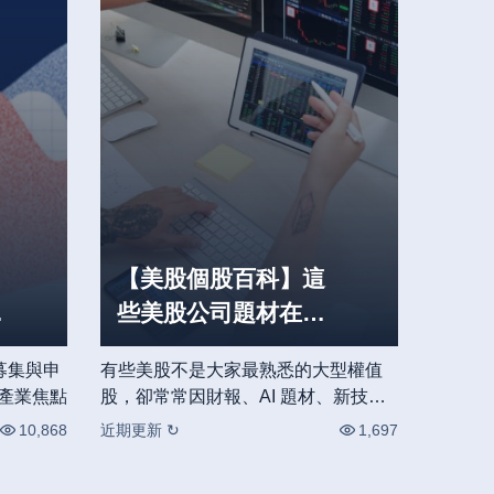
【美股個股百科】這
I
些美股公司題材在紅
什麼？
募集與申
有些美股不是大家最熟悉的大型權值
I產業焦點
股，卻常常因財報、AI 題材、新技術
或市場消息突然受到關注。這些公司
10,868
近期更新 ↻
1,697
到底在做什麼？為什麼會被市場討
論？本專題用個股百科形式，整理熱