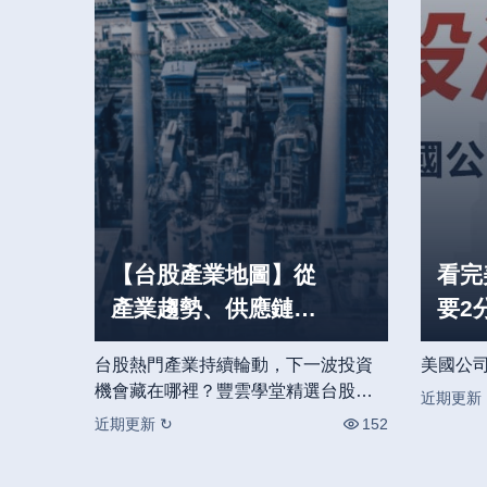
【台股產業地圖】從
看完
產業趨勢、供應鏈到
要2
概念股，台股熱門產
台股熱門產業持續輪動，下一波投資
美國公
業一次看！
機會藏在哪裡？豐雲學堂精選台股產
近期更新 
業地圖，持續整理最新產業趨勢、供
近期更新 ↻
152
應鏈解析與相關概念股，帶你快速掌
握市場焦點，建立完整的產業知識。