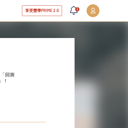
3
享受豐學PRIME 2.0
L「回測
」！