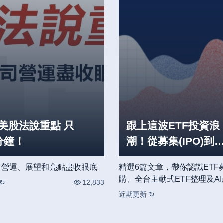
美股法說重點 只
跟上這波ETF投資浪
分鐘！
潮！從募集(IPO)到A
趨勢一次看
司營運、展望和亮點盡收眼底
精選6篇文章，帶你認識ETF
購、全台主動式ETF整理及A
↻
12,833
近期更新 ↻