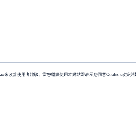
ie來改善使用者體驗。當您繼續使用本網站即表示您同意Cookies政策與
關注我們
關於永豐金證券
投資人訊息