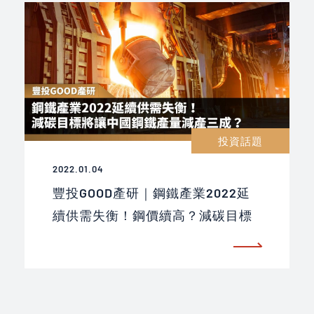
投資話題
2022.01.04
豐投GOOD產研｜鋼鐵產業2022延
續供需失衡！鋼價續高？減碳目標
將讓中國鋼鐵供應量大減三成？