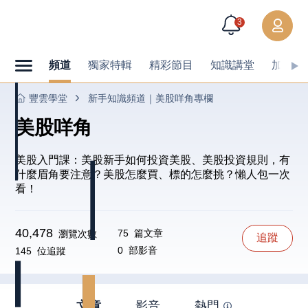
3
頻道
獨家特輯
精彩節目
知識講堂
加值內
豐雲學堂
新手知識頻道｜美股咩角專欄
美股咩角
美股入門課：美股新手如何投資美股、美股投資規則，有
什麼眉角要注意？美股怎麼買、標的怎麼挑？懶人包一次
看！
40,478
75
篇文章
瀏覽次數
追蹤
0
部影音
145
位追蹤
文章
影音
熱門