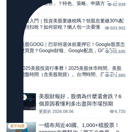
2
你「買下全世界」？特色、策略、申購方式一次
42,939
看。
美股入門｜投資美股要繳稅嗎？領股息要繳30%配
3
息預扣稅？如何節稅？懶人包一次看懂
503,902
美股GOOG｜巴菲特退休前重押它！Google股票怎
4
麼買賣？Google財報、Google配息，GOOG和
205,695
GOOGL有什麼分別？（NASDAQ交易所資訊統
整）
2025美股投資行事曆！2025美股休市時間、美股
5
開盤時間（含美股期貨）。台灣時間、美股夏令、
871,885
冬令時間交易對照表
美股財報好，股價為什麼還會跌？6
新手知識
個原因看懂利多出盡與市場預期
更新於
2026.08.06
6,720
一檔布局近40國、1,000+檔股票！
新手知識