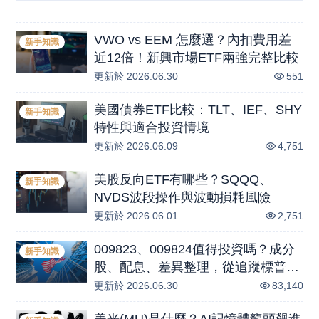
VWO vs EEM 怎麼選？內扣費用差
新手知識
近12倍！新興市場ETF兩強完整比較
更新於
2026.06.30
551
美國債券ETF比較：TLT、IEF、SHY
新手知識
特性與適合投資情境
更新於
2026.06.09
4,751
美股反向ETF有哪些？SQQQ、
新手知識
NVDS波段操作與波動損耗風險
更新於
2026.06.01
2,751
009823、009824值得投資嗎？成分
新手知識
股、配息、差異整理，從追蹤標普
500指數到廣納AI巨頭的美股ETF布
更新於
2026.06.30
83,140
局攻略!
美光(MU)是什麼？AI記憶體龍頭飆進