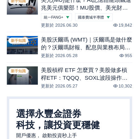
新手知識
兆美元俱樂部！MU股價、美光財報
與ETF一次看
統一FANG+
國泰費城半導體
更新於
-1.30
2026.06.30
%
-2.22
%
19,842
美股沃爾瑪 (WMT)｜沃爾瑪是做什麼
新手知識
的？沃爾瑪財報、配息與業務布局一
次看懂！
更新於
2026.05.28
955
美股槓桿 ETF 怎麼買？美股做多槓
新手知識
桿ETF：TQQQ、SOXL波段操作策
略與損耗風險解析
更新於
2026.05.27
10,302
選擇永豐金證券

科技，讓投資更穩健
開戶優惠， 啟動投資秒上手