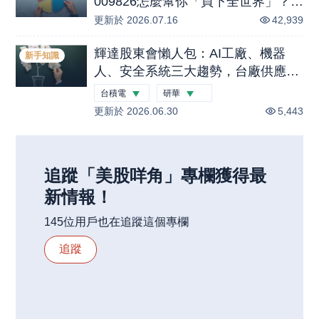
009826怎麼幫你「買下全世界」？特
色、策略、申購方式一次看。
更新於
2026.07.16
42,939
輝達股東會懶人包：AI工廠、機器
新手知識
人、安全系統三大趨勢，台廠供應鏈
受惠名單整理
台積電
研華
更新於
-1.46
2026.06.30
%
-2.37
%
5,443
追蹤「
美股咩角
」
專欄
獲得最
新情報！
145
位用戶也在追蹤這個
專欄
追蹤