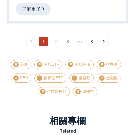
了解更多
1
2
3
•••
8
美股
美股ETF
美股休市
聯準會
FED
債券型ETF
金融類
金融股
生技醫療類
原物料
相關專欄
Related