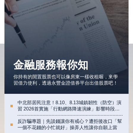
金融服務報你知
你持有的閒置股票也可以像房東一樣收租喔，來學
習借力使利，透過永豐金證借券平台出借股票吧！
中北部居民注意！8.10、8.13城鎮韌性（防空）演
習 2026首實施「行動網路降速演練」影響時段、
重點一次看
反詐騙專題｜先談錢讓你有戒心？遭拒後改口「幫
一個不花錢的小忙就好」操弄人性讓你自願上當