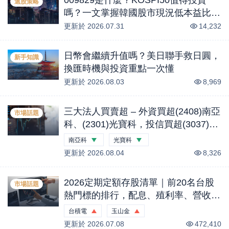
選股策略
嗎？一文掌握韓國股市現況低本益比與
AI記憶體HBM產業商機？
更新於
2026.07.31
14,232
日幣會繼續升值嗎？美日聯手救日圓，
新手知識
換匯時機與投資重點一次懂
更新於
2026.08.03
8,969
三大法人買賣超 – 外資買超(2408)南亞
市場話題
科、(2301)光寶科，投信買超(3037)欣
興、(2454)聯發科，法人合計買超1.1
南亞科
光寶科
億元 (0804)
更新於
-0.44
2026.08.04
%
-2.18
%
8,326
2026定期定額存股清單｜前20名台股
市場話題
熱門標的排行，配息、殖利率、營收概
況一次看｜股市話題
台積電
玉山金
更新於
0.21
2026.07.08
%
0.53
%
472,410