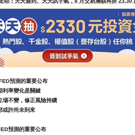
還沒領走耶！天天簽到、天天試手氣，8 月交易滿額再拚 23.30 
 FED預測的重要公布
長期利率變化是關鍵
派立場不變，修正風險持續
部或許尚未到來
FED預測的重要公布