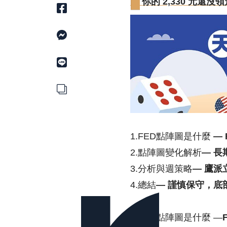
🎁 你的 2,330 元
1.FED點陣圖是什麼
—
2.點陣圖變化解析
— 
3.分析與週策略
— 鷹
4.總結
— 謹慎保守，底
1.FED點陣圖是什麼 —