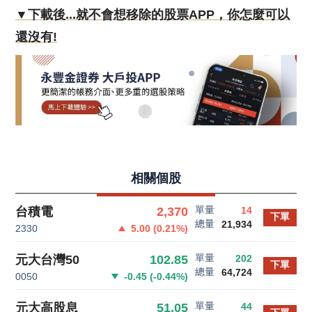
▼下載後...就不會想移除的股票APP，你怎麼可以
還沒有!
相關個股
單量
2,370
台積電
14
下單
總量
21,934
2330
5.00
(
0.21
%)
單量
102.85
元大台灣50
202
下單
總量
64,724
0050
-0.45
(
-0.44
%)
單量
51.05
元大高股息
44