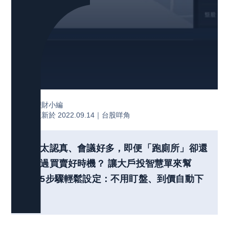
理財小編
更新於 2022.09.14｜
台股咩角
上班太認真、會議好多，即便「跑廁所」卻還
是錯過買賣好時機？ 讓大戶投智慧單來幫
你，5步驟輕鬆設定：不用盯盤、到價自動下
單！