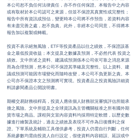
本公司恕不負任何法律責任，亦不作任何保證。本報告中之內容
或有取材於本公司認可之來源，但並不保證其真實性或完整性；
報告中所有資訊或預估，變更時本公司將不作預告，若資料內容
有未盡完善之處，恕不負責。此外，非經本公司同意，不得將本
報告加以複製或轉載。

投資不表示絕無風險，ETF等投資產品以往之績效，不保證該基
金之最低投資收益；本文提及之數據及預測，不必然代表 投資之
績效。文中所述之資料、建議或預測係本公司依可靠之消息來源
而為合理預測，然本公司不保證其準確及完整性。以上資料、建
議或預測可能因市場變化而隨時改變，本公司不負更新之責。本
公司亦不保證本文之預測將可實現。投資產品之投資風險詳細資
料請參閱產品公開說明書。

期權交易財務槓桿高，投資人應依個人財務狀況審慎評估所能承
擔之風險。文中所提及之全球資訊為主管機關核准之所有國外期
貨市場之商品。課程與文宣內容資料均採用特定軟體，以歷史數
據進行繪製及統計，過去之績效及表現不可作為日後獲利之保
證。下單系統及輔助工具僅供參考，投資人仍需自行判斷，任何
系統參數均需由投資人自行設定，假使資料內容錯誤、延誤或中