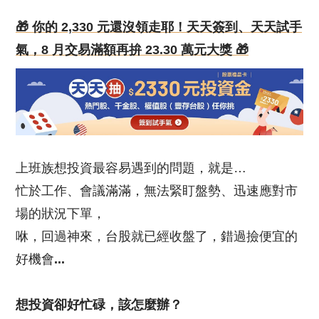
🎁 你的 2,330 元還沒領走耶！天天簽到、天天試手
氣，8 月交易滿額再拚 23.30 萬元大獎 🎁
上班族想投資最容易遇到的問題，就是…
忙於工作、會議滿滿，無法緊盯盤勢、迅速應對市
場的狀況下單，
咻，回過神來，台股就已經收盤了，錯過撿便宜的
好機會
...
想投資卻好忙碌，該怎麼辦？