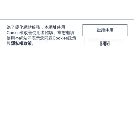
為了優化網站服務，本網址使用
繼續使用
Cookie來改善使用者體驗。當您繼續
使用本網站即表示您同意Cookies政策
播放內文
享受豐學PRIME 2.0
與
隱私權政策
。
關閉
買賣好時機不錯過！上班族投資密技：大戶
投APP智慧單EP1–快速單
獨家內容
投資工具
Features
大戶投 APP
獨家特輯
大戶豐 APP
Programs
永豐金理財網
精彩節目
豐存股
Discover
交易平台總覽
內容探索