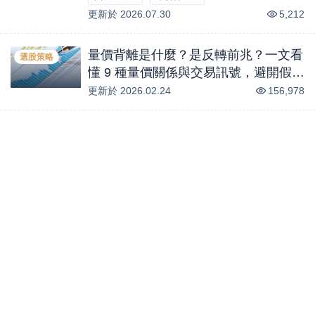
更新於
-1.38
2026.07.30
%
-1.16
%
5,212
量價背離是什麼？是反轉前兆？一文看
選股策略
懂 9 種量價關係與交易訊號，避開假突
破陷阱！
更新於
2026.02.24
156,978