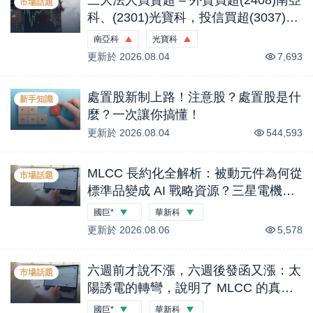
市場話題
科、(2301)光寶科，投信買超(3037)欣
興、(2454)聯發科，法人合計買超1.1
南亞科
光寶科
億元 (0804)
更新於
3.15
2026.08.04
%
1.41
%
7,693
處置股新制上路！注意股？處置股是什
新手知識
麼？一次讓你搞懂！
更新於
2026.08.04
544,593
MLCC 長約化全解析：被動元件為何從
市場話題
標準品變成 AI 戰略資源？三星電機兩
筆年度合約、國巨 B／B 衝上 2.2 與客
國巨*
華新科
戶溢價鎖產能的完整投資地圖｜股市話
更新於
-1.38
2026.08.06
%
-1.16
%
5,578
題
六週前才說不漲，六週後發函又漲：太
市場話題
陽誘電的轉彎，說明了 MLCC 的真實
供需｜股市話題
國巨*
華新科