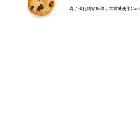
為了優化網站服務，本網址使用Cook
獨家內容
投資工具
Features
Lesson
大戶投 APP
獨家特輯
知識講堂
大戶豐 APP
Programs
Paid Content
永豐金理財網
精彩節目
加值內容
豐存股
Discover
Gifts
交易平台總覽
內容探索
股東會紀念品