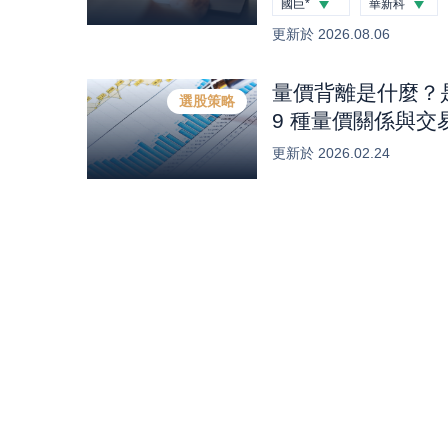
國巨*
華新科
鎖產能的完整投資
-4.74
%
-3.31
%
更新於
2026.08.06
量價背離是什麼？
選股策略
9 種量價關係與
阱！
更新於
2026.02.24