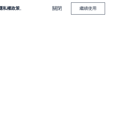
關閉
隱私權政策
。
繼續使用
下載大戶投 APP
下載大戶豐 APP