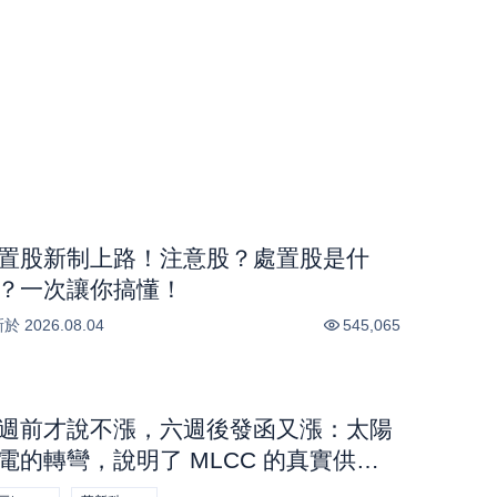
置股新制上路！注意股？處置股是什
？一次讓你搞懂！
新於
2026.08.04
545,065
週前才說不漲，六週後發函又漲：太陽
電的轉彎，說明了 MLCC 的真實供需
股市話題