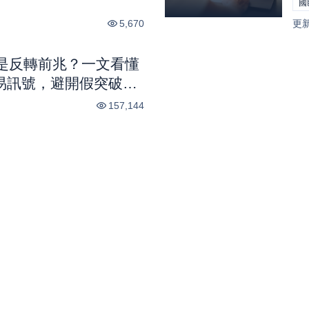
國
地圖｜股市話題
5,670
更
是反轉前兆？一文看懂
交易訊號，避開假突破陷
157,144