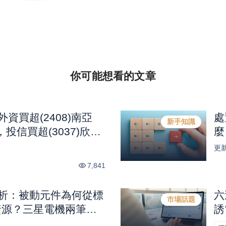
你可能想看的
文章
外資買超(2408)南亞
處
新手知識
，投信買超(3037)欣
麼
科，法人合計買超1.1億
更
7,841
解析：被動元件為何從標
六
市場話題
略資源？三星電機兩筆年
誘
 衝上 2.2 與客戶溢價
｜