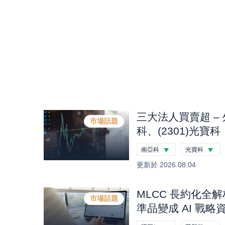
三大法人買賣超 – 
市場話題
科、(2301)光寶科
興、(2454)聯發
南亞科
光寶科
元 (0804)
-0.44
%
-1.58
%
更新於
2026.08.04
MLCC 長約化全
市場話題
準品變成 AI 戰
度合約、國巨 B／B