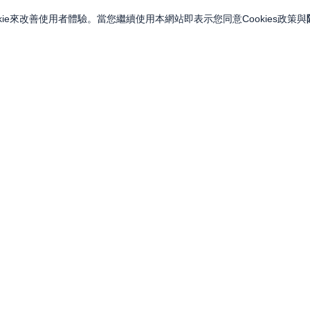
ie來改善使用者體驗。當您繼續使用本網站即表示您同意Cookies政策與
關注我們
關於永豐金證券
投資人訊息
永豐集團網站
金融友善服務專區
永豐金控
LINE
服務據點
永豐金證券（亞洲）
Facebook
人力招募
永豐期貨
YouTube
永豐投信
永豐 MMA 交易網