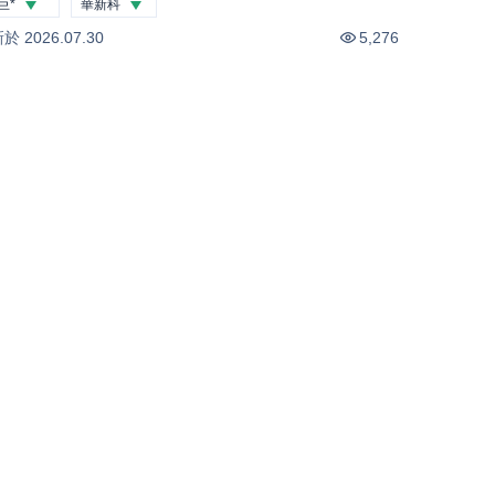
巨*
華新科
-4.74
%
-3.31
%
新於
2026.07.30
5,276