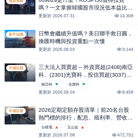
選股策略
嗎？一文掌握韓國股市現況低本益比與
AI記憶體HBM產業商機？
更新於
2026.07.31
14,308
日幣會繼續升值嗎？美日聯手救日圓，
新手知識
換匯時機與投資重點一次懂
更新於
2026.08.03
9,144
三大法人買賣超 – 外資買超(2408)南亞
市場話題
科、(2301)光寶科，投信買超(3037)欣
興、(2454)聯發科，法人合計買超1.1
南亞科
光寶科
億元 (0804)
更新於
-0.44
2026.08.04
%
-2.18
%
8,458
2026定期定額存股清單｜前20名台股
市場話題
熱門標的排行，配息、殖利率、營收概
況一次看｜股市話題
台積電
玉山金
更新於
0.21
2026.07.08
%
0.53
%
472,751