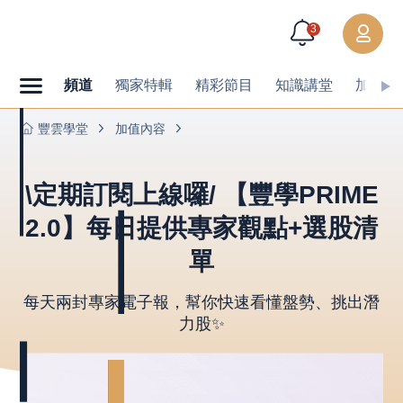
3
頻道
獨家特輯
精彩節目
知識講堂
加值內
豐雲學堂
加值內容
\定期訂閱上線囉/ 【豐學PRIME
2.0】每日提供專家觀點+選股清
單
每天兩封專家電子報，幫你快速看懂盤勢、挑出潛
力股✨