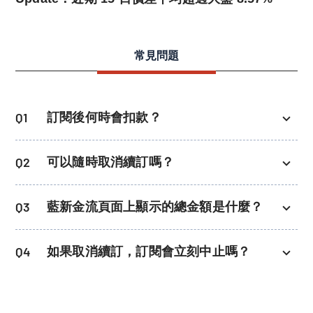
常見問題
Q
1
訂閱後何時會扣款？
訂閱成功後會立即扣款，並從當天起算
Q
2
可以隨時取消續訂嗎？
30 天為一期。 例如：若於 5 月 9 日 訂
閱，下次扣款日為 6 月 8 日。
當然可以！只要在「會員中心／帳戶設
Q
3
藍新金流頁面上顯示的總金額是什麼？
定」中，於下次扣款日前取消續訂，即
可停止後續扣款。
藍新金流顯示的「總授權期數／金額」
Q
4
如果取消續訂，訂閱會立刻中止嗎？
為預設內容，不代表實際會扣的金額或
期數，您可隨時取消續訂，請安心使
不會。即使取消續訂，您仍可使用已付
用。
費期間內的服務，直到當期結束為止。