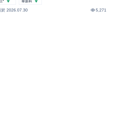
巨*
華新科
-3.86
%
-3.12
%
新於
2026.07.30
5,271