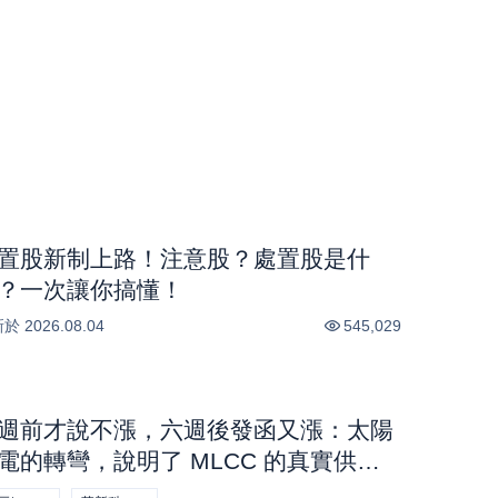
置股新制上路！注意股？處置股是什
？一次讓你搞懂！
新於
2026.08.04
545,029
週前才說不漲，六週後發函又漲：太陽
電的轉彎，說明了 MLCC 的真實供需
股市話題