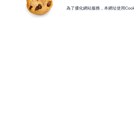
為了優化網站服務，本網址使用Cook
獨家內容
投資工具
Features
Lesson
大戶投 APP
獨家特輯
知識講堂
大戶豐 APP
Programs
Paid Content
永豐金理財網
精彩節目
加值內容
豐存股
Discover
Gifts
交易平台總覽
內容探索
股東會紀念品