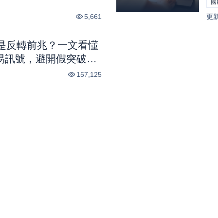
國
地圖｜股市話題
5,661
更
是反轉前兆？一文看懂
交易訊號，避開假突破陷
157,125