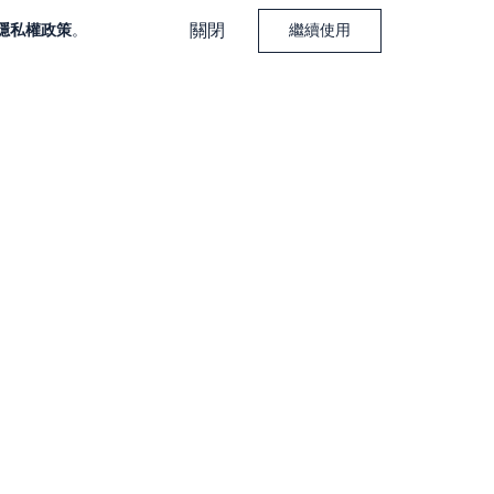
關閉
隱私權政策
。
繼續使用
下載大戶投 APP
下載大戶豐 APP