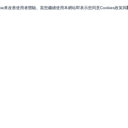
ie來改善使用者體驗。當您繼續使用本網站即表示您同意Cookies政策與
關注我們
關於永豐金證券
投資人訊息
永豐集團網站
金融友善服務專區
永豐金控
LINE
服務據點
永豐金證券（亞洲）
Facebook
人力招募
永豐期貨
YouTube
永豐投信
永豐 MMA 交易網