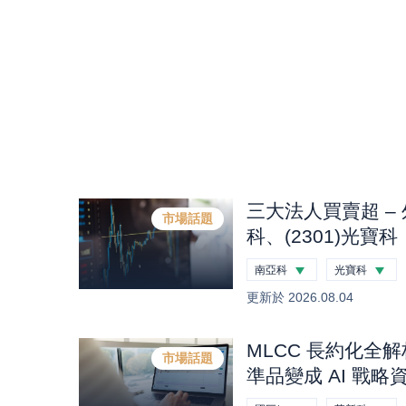
三大法人買賣超 – 
市場話題
科、(2301)光寶科
興、(2454)聯發
南亞科
光寶科
元 (0804)
-0.44
%
-0.59
%
更新於
2026.08.04
MLCC 長約化全
市場話題
準品變成 AI 戰
度合約、國巨 B／B