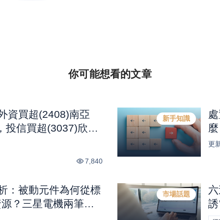
你可能想看的
文章
外資買超(2408)南亞
處
新手知識
，投信買超(3037)欣
麼
科，法人合計買超1.1億
更
7,840
解析：被動元件為何從標
六
市場話題
略資源？三星電機兩筆年
誘
 衝上 2.2 與客戶溢價
｜