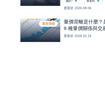
國巨*
華新科
鎖產能的完整投資
-3.86
%
-3.12
%
更新於
2026.08.06
量價背離是什麼？
選股策略
9 種量價關係與
阱！
更新於
2026.02.24